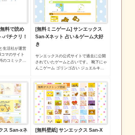
-無料で読め
[無料ミニゲーム] サンエックス
ト-パチクリ！
San-Xネット 占い＆ゲーム大好
き
と生活社が運営
4コマのサイト
サンエックスの公式サイトで過去に公開
料のコミックサ
されていたゲームと占いです。 靴下にゃ
の人気キャラク
んこゲーム ゴリンゴ占い ジュエルキャ
画「こげぱん-
ット宝石占い 次の日ケロリしんけいすい
ます」が読めま
じゃく 次の日ケロリ占い リラックマゲ
ーム きょうの占い リラックマしんけい
無料デスクトップ壁紙
すいじゃく ま...
ス San-xネ
[無料壁紙] サンエックス San-X