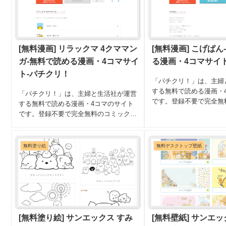
[無料漫画] リラックマ 4クママン
[無料漫画] こげぱん
ガ-無料で読める漫画・4コマサイ
る漫画・4コマサイ
ト-パチクリ！
「パチクリ！」は、主婦
する無料で読める漫画・
「パチクリ！」は、主婦と生活社が運営
です。登録不要で完全無
する無料で読める漫画・4コマのサイト
イトです。サンエックス
です。登録不要で完全無料のコミックサ
ター、こげぱんの4コマ漫
イトです。サンエックスの大人気キャラ
あいもかわらず こげて
クター、リラックマのほっこりゆるゆる
す。第1話から10話と...
4コマ漫画「リラックマ4クママンガ～リ
無料塗り絵
無料デスクトップ壁紙
ラックマ、コリラックマ...
[無料塗り絵] サンエックス すみ
[無料壁紙] サンエック