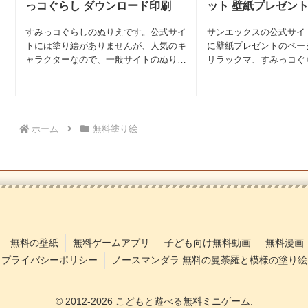
っコぐらし ダウンロード印刷
ット 壁紙プレゼン
すみっコぐらしのぬりえです。公式サイ
サンエックスの公式サイト
トには塗り絵がありませんが、人気のキ
に壁紙プレゼントのペー
ャラクターなので、一般サイトのぬりえ
リラックマ、すみっコぐ
を紹介します。すみっコぐらしは、2012
ど、全部で54種類あり
年に発表されたサンエックスのキャラク
（PC）とスマホ用、両
ターです。サブタイトルは「ここがおち
れているので全部で100
つくんです」。すみっ...
San-xネット ...
ホーム
無料塗り絵
無料の壁紙
無料ゲームアプリ
子ども向け無料動画
無料漫画
プライバシーポリシー
ノースマンダラ 無料の曼荼羅と模様の塗り絵
© 2012-2026 こどもと遊べる無料ミニゲーム.