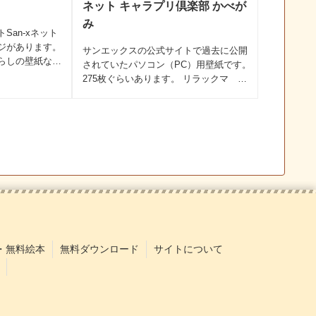
ト
ネット キャラプリ倶楽部 かべが
み
San-xネット
ジがあります。
サンエックスの公式サイトで過去に公開
らしの壁紙な
されていたパソコン（PC）用壁紙です。
ます。パソコン
275枚ぐらいあります。 リラックマ 61
方の壁紙が用意さ
種類 次の日ケロリ 18種類 にゃんにゃ
枚以上ですね。
んにゃんこ 16種類 モノクロブー 10
種類 たれぱんだ 9種類 まめゴマ 19種
類...
・無料絵本
無料ダウンロード
サイトについて