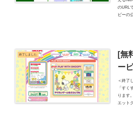
のUR
ピーの公式
[無
終了しました
ーピ
＜終了
「すく
ります。
エットク