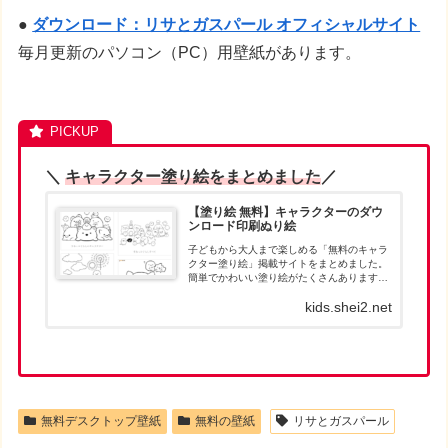
●
ダウンロード：リサとガスパール オフィシャルサイト
毎月更新のパソコン（PC）用壁紙があります。
＼
キャラクター塗り絵をまとめました
／
【塗り絵 無料】キャラクターのダウ
ンロード印刷ぬり絵
子どもから大人まで楽しめる「無料のキャラ
クター塗り絵」掲載サイトをまとめました。
簡単でかわいい塗り絵がたくさんあります。
お目当ての塗り絵が見つかったら、パソコン
kids.shei2.net
でダウンロードして、印刷して遊んでくださ
い。人気キャラクターの塗り絵は、ダウン
ロ...
無料デスクトップ壁紙
無料の壁紙
リサとガスパール