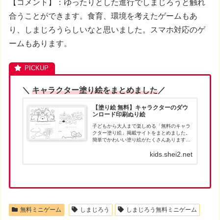
【コメント】：ゆったりとした進行でしまじろうと触れ
合うことができます。食育、環境を考えたゲームもあ
り、しまじろうらしいなと思いました。スマホ対応のゲ
ームもあります。
＼
キャラクター塗り絵をまとめました
／
【塗り絵 無料】キャラクターのダウ
ンロード印刷ぬり絵
子どもから大人まで楽しめる「無料のキャラ
クター塗り絵」掲載サイトをまとめました。
簡単でかわいい塗り絵がたくさんあります。
お目当ての塗り絵が見つかったら、パソコン
kids.shei2.net
でダウンロードして、印刷して遊んでくださ
い。人気キャラクターの塗り絵は、ダウン
ロ...
無料ミニゲーム
しまじろう
しまじろう無料ミニゲーム