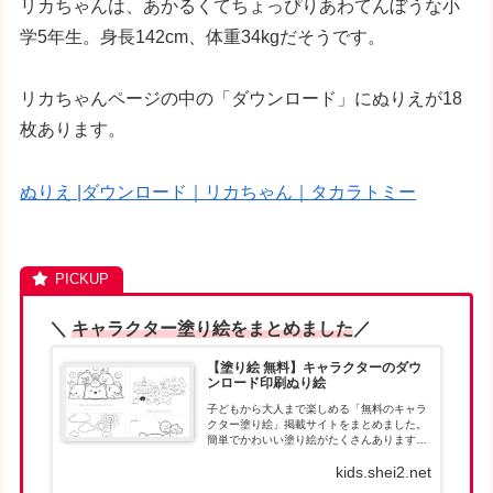
リカちゃんは、あかるくてちょっぴりあわてんぼうな小
学5年生。身長142cm、体重34kgだそうです。
リカちゃんページの中の「ダウンロード」にぬりえが18
枚あります。
ぬりえ |ダウンロード｜リカちゃん｜タカラトミー
＼
キャラクター塗り絵をまとめました
／
【塗り絵 無料】キャラクターのダウ
ンロード印刷ぬり絵
子どもから大人まで楽しめる「無料のキャラ
クター塗り絵」掲載サイトをまとめました。
簡単でかわいい塗り絵がたくさんあります。
お目当ての塗り絵が見つかったら、パソコン
kids.shei2.net
でダウンロードして、印刷して遊んでくださ
い。人気キャラクターの塗り絵は、ダウン