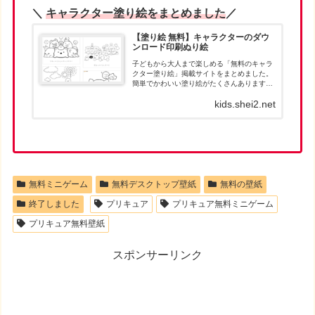
＼
キャラクター塗り絵をまとめました
／
【塗り絵 無料】キャラクターのダウ
ンロード印刷ぬり絵
子どもから大人まで楽しめる「無料のキャラ
クター塗り絵」掲載サイトをまとめました。
簡単でかわいい塗り絵がたくさんあります。
お目当ての塗り絵が見つかったら、パソコン
kids.shei2.net
でダウンロードして、印刷して遊んでくださ
い。人気キャラクターの塗り絵は、ダウン
ロ...
無料ミニゲーム
無料デスクトップ壁紙
無料の壁紙
終了しました
プリキュア
プリキュア無料ミニゲーム
プリキュア無料壁紙
スポンサーリンク