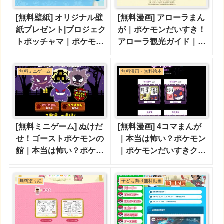
[無料壁紙] オリジナル壁
[無料漫画] アローラまん
紙プレゼント|プロジェク
が｜ポケモンだいすき！
トポッチャマ｜ポケモン
アローラ観光ガイド｜ポ
だいすきクラブ
ケモンだいすきクラブ
無料ミニゲーム
無料漫画・無料絵本
[無料ミニゲーム] ぬけだ
[無料漫画] 4コマまんが
せ！ゴーストポケモンの
｜本当は怖い？ポケモン
館｜本当は怖い？ポケモ
｜ポケモンだいすきクラ
ン｜ポケモンだいすきク
ブ
ラブ
無料塗り絵
子ども向け無料動画