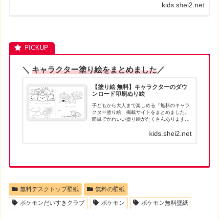
kids.shei2.net
ち抜いて優勝すると壁紙がもらえます。カ...
＼
キャラクター塗り絵をまとめました
／
【塗り絵 無料】キャラクターのダウ
ンロード印刷ぬり絵
子どもから大人まで楽しめる「無料のキャラ
クター塗り絵」掲載サイトをまとめました。
簡単でかわいい塗り絵がたくさんあります。
お目当ての塗り絵が見つかったら、パソコン
kids.shei2.net
でダウンロードして、印刷して遊んでくださ
い。人気キャラクターの塗り絵は、ダウン
ロ...
無料デスクトップ壁紙
無料の壁紙
ポケモンだいすきクラブ
ポケモン
ポケモン無料壁紙