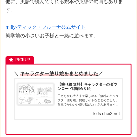
他に、英語で読んでくれる絵本や英語の動画もありま
す。
miffy-ディック・ブルーナ公式サイト
就学前の小さいお子様と一緒に遊べます。
＼
キャラクター塗り絵をまとめました
／
【塗り絵 無料】キャラクターのダウ
ンロード印刷ぬり絵
子どもから大人まで楽しめる「無料のキャラ
クター塗り絵」掲載サイトをまとめました。
簡単でかわいい塗り絵がたくさんあります。
お目当ての塗り絵が見つかったら、パソコン
kids.shei2.net
でダウンロードして、印刷して遊んでくださ
い。人気キャラクターの塗り絵は、ダウン
ロ...