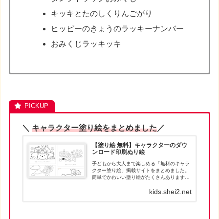
キッキとたのしくりんごがり
ヒッピーのきょうのラッキーナンバー
おみくじラッキッキ
＼
キャラクター塗り絵をまとめました
／
【塗り絵 無料】キャラクターのダウ
ンロード印刷ぬり絵
子どもから大人まで楽しめる「無料のキャラ
クター塗り絵」掲載サイトをまとめました。
簡単でかわいい塗り絵がたくさんあります。
お目当ての塗り絵が見つかったら、パソコン
kids.shei2.net
でダウンロードして、印刷して遊んでくださ
い。人気キャラクターの塗り絵は、ダウン
ロ...